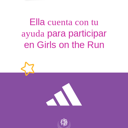
Ella
cuenta con tu
para participar
ayuda
en Girls on the Run